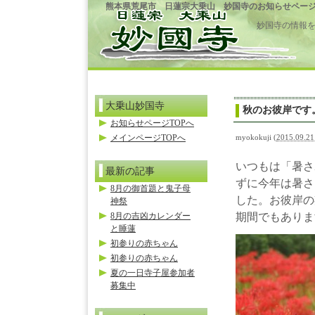
熊本県荒尾市 日蓮宗大乗山 妙国寺のお知らせペー
妙国寺の情報
大乗山妙国寺
秋のお彼岸です
お知らせページTOPへ
メインページTOPへ
myokokuji
(
2015.09.21
いつもは「暑さ
最新の記事
ずに今年は暑さ
8月の御首題と鬼子母
した。お彼岸の
神祭
8月の吉凶カレンダー
期間でもありま
と睡蓮
初参りの赤ちゃん
初参りの赤ちゃん
夏の一日寺子屋参加者
募集中