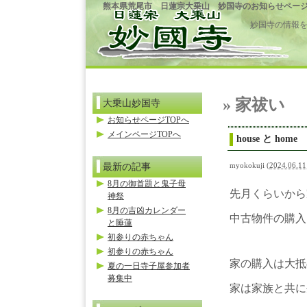
熊本県荒尾市 日蓮宗大乗山 妙国寺のお知らせペー
妙国寺の情報
» 家祓い
大乗山妙国寺
お知らせページTOPへ
メインページTOPへ
house と home
最新の記事
myokokuji
(
2024.06.11
8月の御首題と鬼子母
先月くらいから
神祭
8月の吉凶カレンダー
中古物件の購入
と睡蓮
初参りの赤ちゃん
初参りの赤ちゃん
家の購入は大抵
夏の一日寺子屋参加者
募集中
家は家族と共に