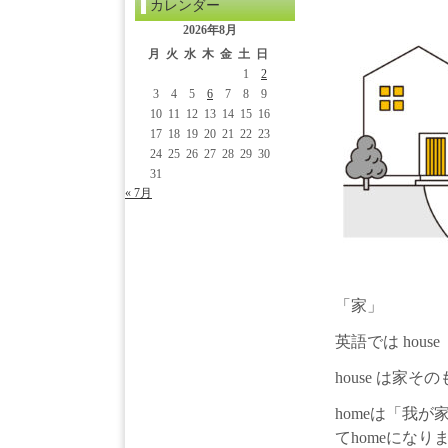
カレンダー
2026年8月
月
火
水
木
金
土
日
1
2
3
4
5
6
7
8
9
10
11
12
13
14
15
16
17
18
19
20
21
22
23
24
25
26
27
28
29
30
31
« 7月
「家」
英語では hous
house は家
homeは「我
てhomeになり