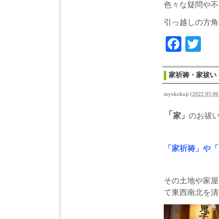
色々な疑問や不
引っ越しの方角
Face
Tw
家祈祷・家祓い
myokokuji
(
2022.05.06
「
家」
のお祓
「家祈祷」や「
その土地や家屋
て東西南北を清