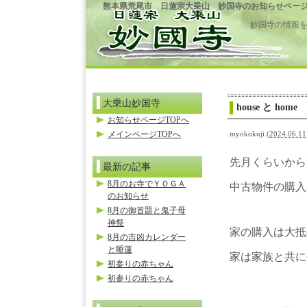
熊本県荒尾市 日蓮宗大乗山 妙国寺のお知らせペー
妙国寺の情報
大乗山妙国寺
house と home
お知らせページTOPへ
メインページTOPへ
myokokuji
(
2024.06.11
先月くらいから
最新の記事
8月のお寺でＹＯＧＡ
中古物件の購入
のお知らせ
8月の御首題と鬼子母
神祭
家の購入は大抵
8月の吉凶カレンダー
と睡蓮
家は家族と共に
初参りの赤ちゃん
初参りの赤ちゃん