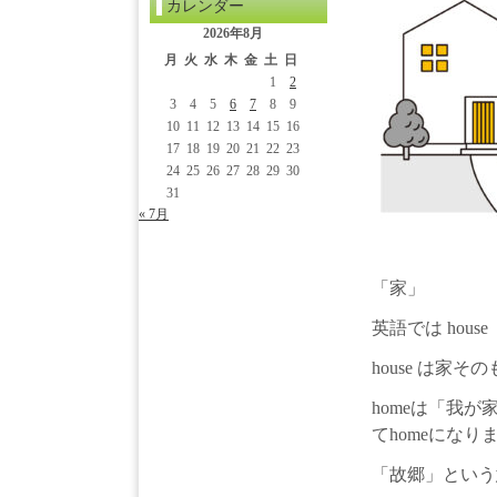
カレンダー
2026年8月
月
火
水
木
金
土
日
1
2
3
4
5
6
7
8
9
10
11
12
13
14
15
16
17
18
19
20
21
22
23
24
25
26
27
28
29
30
31
« 7月
「家」
英語では hous
house は家
homeは「我
てhomeになり
「故郷」という