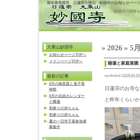
熊本県荒尾市 日蓮宗大乗山 妙国寺のお知らせペー
妙国寺の情報
» 2026 » 5月
大乗山妙国寺
お知らせページTOPへ
メインページTOPへ
睡蓮と家庭菜園
最新の記事
myokokuji
(
2026.05.29
8月の御首題と鬼子母
日蓮宗のお寺な
神祭
8月の吉凶カレンダー
と昨年くらいか
と睡蓮
初参りの赤ちゃん
初参りの赤ちゃん
夏の一日寺子屋参加者
募集中