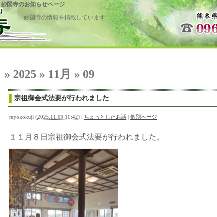
 妙国寺のお知らせページ
妙国寺の情報を掲載しています
» 2025 » 11月 » 09
宗祖御会式法要が行われました
myokokuji
(
2025.11.09 10:42
)
|
ちょっとしたお話
|
個別ページ
１１月８日宗祖御会式法要が行われました。