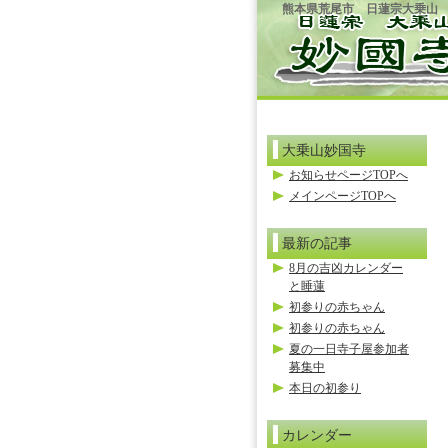
熊本県荒尾市 日蓮宗大乗山
大乗山妙国寺
お知らせページTOPへ
メインページTOPへ
最新の記事
8月の吉凶カレンダー
と睡蓮
初参りの赤ちゃん
初参りの赤ちゃん
夏の一日寺子屋参加者
募集中
本日の初参り
カレンダー