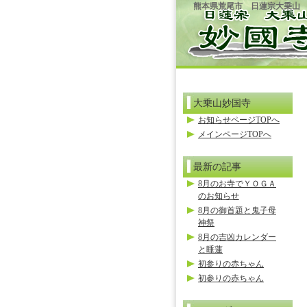
熊本県荒尾市 日蓮宗大乗山
大乗山妙国寺
お知らせページTOPへ
メインページTOPへ
最新の記事
8月のお寺でＹＯＧＡ
のお知らせ
8月の御首題と鬼子母
神祭
8月の吉凶カレンダー
と睡蓮
初参りの赤ちゃん
初参りの赤ちゃん