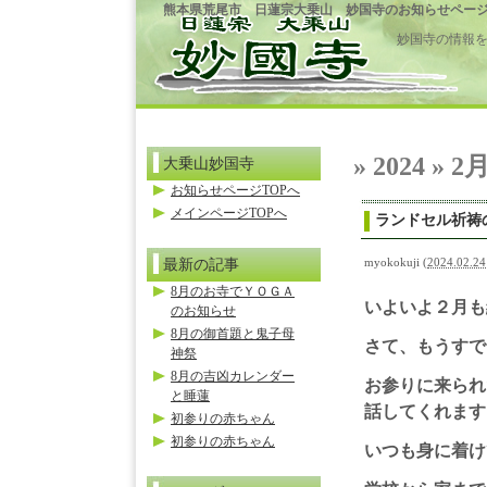
熊本県荒尾市 日蓮宗大乗山 妙国寺のお知らせペー
妙国寺の情報
» 2024 » 2月
大乗山妙国寺
お知らせページTOPへ
メインページTOPへ
ランドセル祈祷
最新の記事
myokokuji
(
2024.02.24
8月のお寺でＹＯＧＡ
いよいよ２月も
のお知らせ
8月の御首題と鬼子母
さて、もうすで
神祭
8月の吉凶カレンダー
お参りに来られ
と睡蓮
話してくれます
初参りの赤ちゃん
初参りの赤ちゃん
いつも身に着け