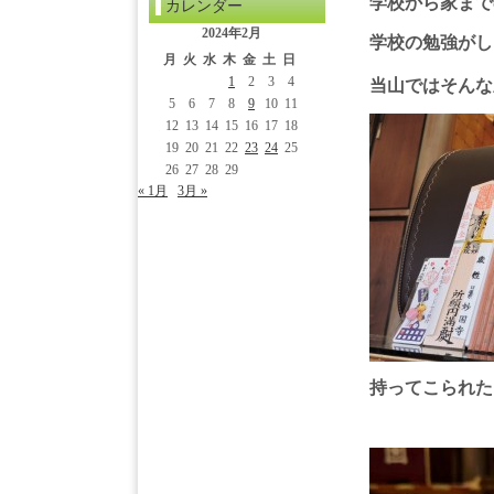
学校から家まで
カレンダー
2024年2月
学校の勉強がし
月
火
水
木
金
土
日
1
2
3
4
当山ではそんな
5
6
7
8
9
10
11
12
13
14
15
16
17
18
19
20
21
22
23
24
25
26
27
28
29
« 1月
3月 »
持ってこられた