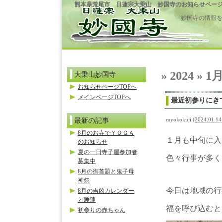
熊本県荒尾市 日蓮宗大乗山 妙国寺のお知らせペー
妙国寺の情報
» 2024 » 1
大乗山妙国寺
お知らせページTOPへ
メインページTOPへ
最近初参りにき
最新の記事
myokokuji
(
2024.01.14
8月のお寺でＹＯＧＡ
１月も中旬に入
のお知らせ
夏の一日寺子屋参加者
色々行事が多く
募集中
8月の御首題と鬼子母
神祭
今日は地域の行
8月の吉凶カレンダー
と睡蓮
福を呼び込むと
初参りの赤ちゃん