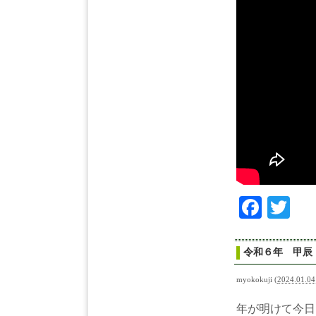
Face
Tw
令和６年 甲辰
myokokuji
(
2024.01.04
年が明けて今日