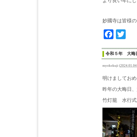
より良い年にし
妙國寺は皆様の
Face
Tw
令和５年 大
myokokuji
(
2024.01.04
明けましておめ
昨年の大晦日、
竹灯籠 水行式