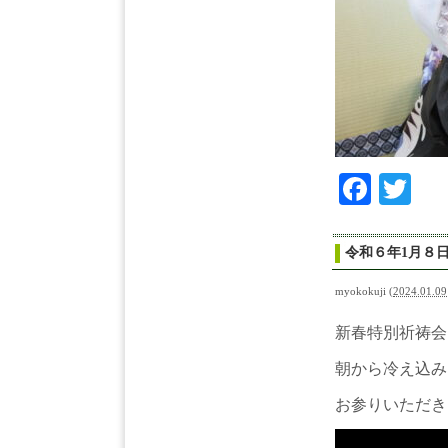
Face
Tw
令和６年1月８
myokokuji
(
2024.01.09
新春特別祈祷会
朝から冷え込み
お参りいただき