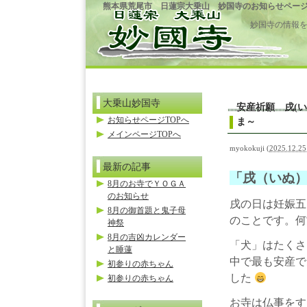
熊本県荒尾市 日蓮宗大乗山 妙国寺のお知らせペー
妙国寺の情報
大乗山妙国寺
安産祈願 戌(い
お知らせページTOPへ
ま～
メインページTOPへ
myokokuji
(
2025.12.25
最新の記事
「戌（いぬ
8月のお寺でＹＯＧＡ
のお知らせ
戌の日は妊娠五
8月の御首題と鬼子母
のことです。
神祭
8月の吉凶カレンダー
「犬」はたくさ
と睡蓮
中で最も安産で
初参りの赤ちゃん
した
初参りの赤ちゃん
お寺は仏事をす