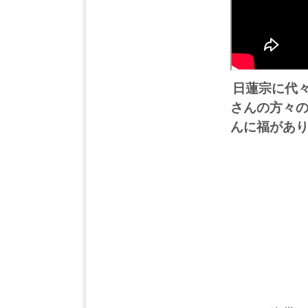
日蓮宗に代
さんの方々
んに福があ