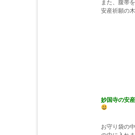
また、腹帯
安産祈願の
妙国寺の安
お守り袋の