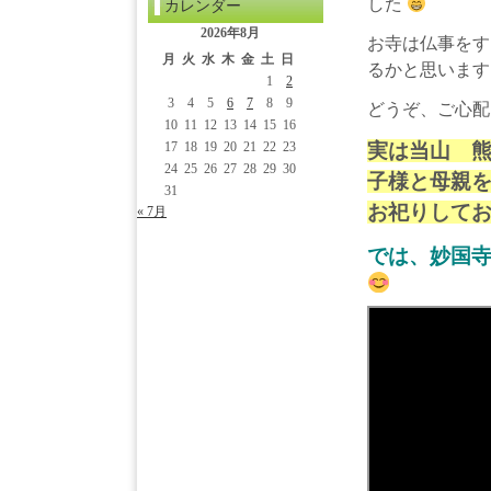
した
カレンダー
2026年8月
お寺は仏事をす
月
火
水
木
金
土
日
るかと思います
1
2
3
4
5
6
7
8
9
どうぞ、ご心配
10
11
12
13
14
15
16
17
18
19
20
21
22
23
実は当山 
24
25
26
27
28
29
30
子様と母親
31
お祀りして
« 7月
では、妙国