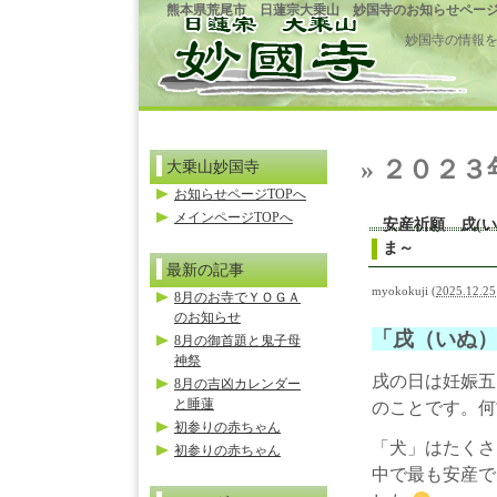
熊本県荒尾市 日蓮宗大乗山 妙国寺のお知らせペー
妙国寺の情報
» ２０２
大乗山妙国寺
お知らせページTOPへ
メインページTOPへ
安産祈願 戌(い
ま～
最新の記事
myokokuji
(
2025.12.25
8月のお寺でＹＯＧＡ
のお知らせ
「戌（いぬ
8月の御首題と鬼子母
神祭
戌の日は妊娠五
8月の吉凶カレンダー
と睡蓮
のことです。
初参りの赤ちゃん
「犬」はたくさ
初参りの赤ちゃん
中で最も安産で