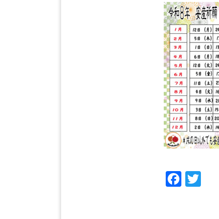
Face
Tw