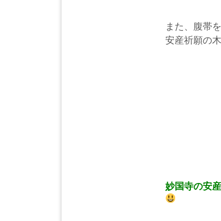
また、腹帯
安産祈願の
妙国寺の安