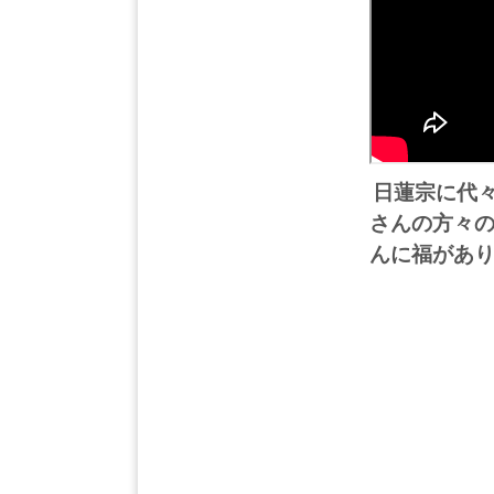
日蓮宗に代
さんの方々
んに福があ