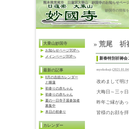
熊本県荒尾市 日蓮宗大乗山 妙国寺のお知らせペー
妙国寺の情報
» 荒尾 祈
大乗山妙国寺
お知らせページTOPへ
メインページTOPへ
新春特別祈祷会
最新の記事
myokokuji
(
2021.01.04
8月の吉凶カレンダー
改めまして明け
と睡蓮
初参りの赤ちゃん
大晦日～三ヶ日
初参りの赤ちゃん
夏の一日寺子屋参加者
昨年ご縁があっ
募集中
本日の初参り
皆様のお顔を拝
カレンダー