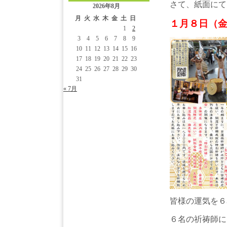
さて、紙面にて
2026年8月
月
火
水
木
金
土
日
１月８日（
1
2
3
4
5
6
7
8
9
10
11
12
13
14
15
16
17
18
19
20
21
22
23
24
25
26
27
28
29
30
31
« 7月
皆様の運気を６
６名の祈祷師に