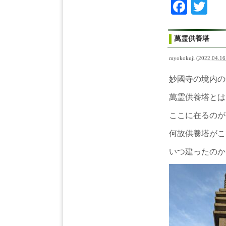
Face
Tw
萬霊供養塔
myokokuji
(
2022.04.16
妙國寺の境内の
萬霊供養塔とは
ここに在るのが
何故供養塔がこ
いつ建ったのか