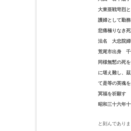
大東亜戦苛烈と
護婦として勤務
悲痛極りなき死
法名 大忠院婦
荒尾市出身 千
同様無慙の死を
に堪え難し、茲
て是等の英魂を
冥福を祈願す
昭和三十六年十
と刻んでありま