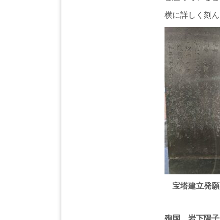
横に詳しく刻ん
宝塔建立発願
殉国 岩下陽