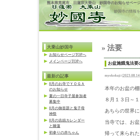
熊本県荒尾市 日蓮宗大乗山 妙国寺のお知らせペー
妙国寺の情報
» 法要
大乗山妙国寺
お知らせページTOPへ
メインページTOPへ
お盆施餓鬼法要
最新の記事
myokokuji
(
2023.08.14
8月のお寺でＹＯＧＡ
本年のお盆の棚
のお知らせ
夏の一日寺子屋参加者
８月１３日～１
募集中
8月の御首題と鬼子母
あちらの世界に
神祭
8月の吉凶カレンダー
当寺では、お盆
と睡蓮
初参りの赤ちゃん
帰って来られた