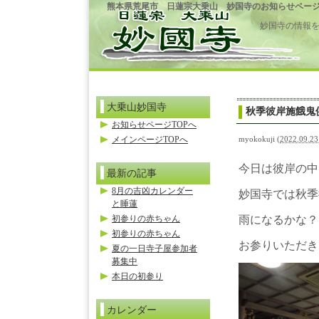
熊本県荒尾市 日蓮宗大乗山 妙国寺のお知らせペー
妙国寺の情報
大乗山妙国寺
秋季彼岸施餓鬼
お知らせページTOPへ
メインページTOPへ
myokokuji
(
2022.09.23
今日は彼岸の中
最新の記事
8月の吉凶カレンダー
妙国寺では秋季
と睡蓮
初参りの赤ちゃん
雨になるかな？
初参りの赤ちゃん
お参りいただき
夏の一日寺子屋参加者
募集中
本日の初参り
カレンダー