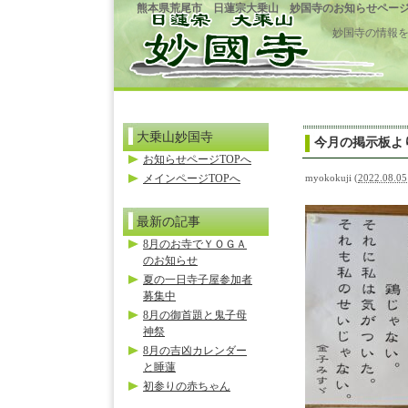
熊本県荒尾市 日蓮宗大乗山 妙国寺のお知らせペー
妙国寺の情報
大乗山妙国寺
今月の掲示板よ
お知らせページTOPへ
メインページTOPへ
myokokuji
(
2022.08.05
最新の記事
8月のお寺でＹＯＧＡ
のお知らせ
夏の一日寺子屋参加者
募集中
8月の御首題と鬼子母
神祭
8月の吉凶カレンダー
と睡蓮
初参りの赤ちゃん