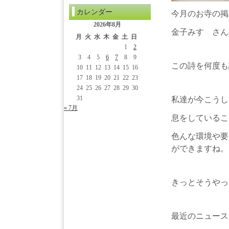
カレンダー
今月のお寺の掲
2026年8月
金子みすゞさん
月
火
水
木
金
土
日
1
2
3
4
5
6
7
8
9
この詩を何度も
10
11
12
13
14
15
16
17
18
19
20
21
22
23
24
25
26
27
28
29
30
31
私達が今こうし
« 7月
息をしているこ
色んな環境や要
ができますね。
きっとそうやっ
最近のニュース