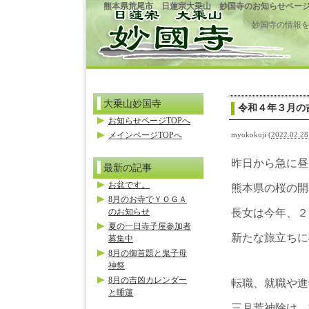
熊本県荒尾市 日蓮宗大乗山 妙国寺のお知らせペー
妙国寺の情報
大乗山妙国寺
令和４年３月の
お知らせページTOPへ
メインページTOPへ
myokokuji
(
2022.02.28
昨日から急に昼
最新の記事
お盆です。
熊本県の桜の開
8月のお寺でＹＯＧＡ
のお知らせ
長女は今年、２
夏の一日寺子屋参加者
新たな旅立ちに
募集中
8月の御首題と鬼子母
神祭
8月の吉凶カレンダー
転職、就職や進
と睡蓮
三月荒神除け、