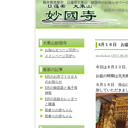
熊本県荒尾市 日蓮宗大乗山 妙国寺のお知らせペー
妙国寺の情報
大乗山妙国寺
8月１６日 お
お知らせページTOPへ
メインページTOPへ
myokokuji
(
2011.08.20
今日は８月２０日
最新の記事
お盆の時期は兄夫
8月のお寺でＹＯＧＡ
のお知らせ
８月１６日 当山
8月の御首題と鬼子母
加していただきま
神祭
8月の吉凶カレンダー
と睡蓮
初参りの赤ちゃん
初参りの赤ちゃん