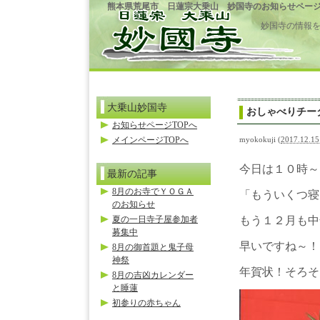
熊本県荒尾市 日蓮宗大乗山 妙国寺のお知らせペー
妙国寺の情報
大乗山妙国寺
おしゃべりチー
お知らせページTOPへ
メインページTOPへ
myokokuji
(
2017.12.15
今日は１０時～
最新の記事
8月のお寺でＹＯＧＡ
「もういくつ寝
のお知らせ
夏の一日寺子屋参加者
もう１２月も中
募集中
早いですね～！
8月の御首題と鬼子母
神祭
年賀状！そろそ
8月の吉凶カレンダー
と睡蓮
初参りの赤ちゃん