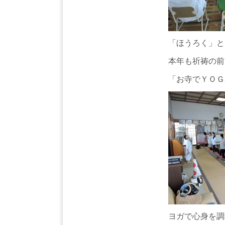
「ほうろく」と
本年も祈祷の前
「お寺でＹＯＧ
ヨガで心身を調