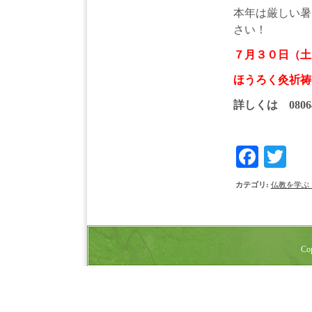
本年は厳しい暑
さい！
７月３０日（
ほうろく灸祈祷
詳しくは 0806
Face
Tw
カテゴリ
:
仏教を学ぶ
Cop