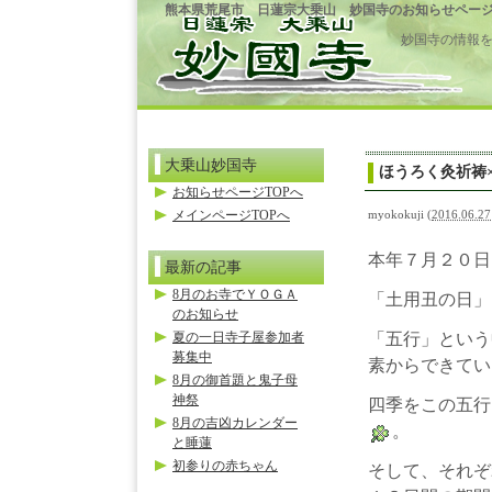
熊本県荒尾市 日蓮宗大乗山 妙国寺のお知らせペー
妙国寺の情報
大乗山妙国寺
ほうろく灸祈祷
お知らせページTOPへ
メインページTOPへ
myokokuji
(
2016.06.27
本年７月２０日
最新の記事
8月のお寺でＹＯＧＡ
「土用丑の日」
のお知らせ
夏の一日寺子屋参加者
「五行」という
募集中
素からできてい
8月の御首題と鬼子母
神祭
四季をこの五行
8月の吉凶カレンダー
。
と睡蓮
初参りの赤ちゃん
そして、それぞ