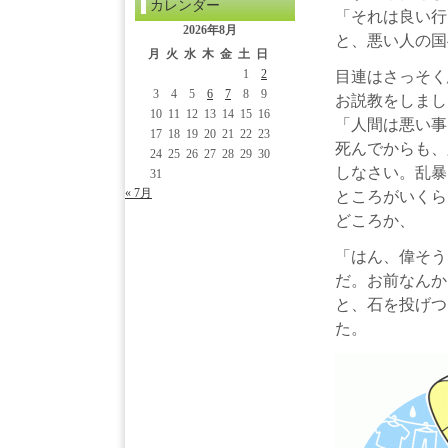
カレンダー
「それは良い行
2026年8月
と、悪い人の国
月
火
水
木
金
土
日
1
2
目連はさっそく
3
4
5
6
7
8
9
お説教をしまし
10
11
12
13
14
15
16
「人間は悪い事
17
18
19
20
21
22
23
死んでからも、
24
25
26
27
28
29
30
しなさい。
乱暴
31
« 7月
ところがいくら
どころか、
「はん、偉そう
だ。お前なんか
と、石を投げつ
た。