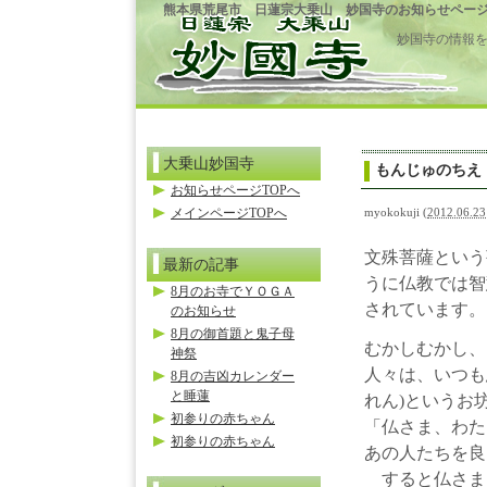
熊本県荒尾市 日蓮宗大乗山 妙国寺のお知らせペー
妙国寺の情報
大乗山妙国寺
もんじゅのちえ
お知らせページTOPへ
メインページTOPへ
myokokuji
(
2012.06.23
文殊菩薩という
最新の記事
うに仏教では智
8月のお寺でＹＯＧＡ
されています。
のお知らせ
8月の御首題と鬼子母
むかしむかし、
神祭
人々は、いつも
8月の吉凶カレンダー
と睡蓮
れん)というお
初参りの赤ちゃん
「仏さま、わた
初参りの赤ちゃん
あの人たちを良
すると仏さま