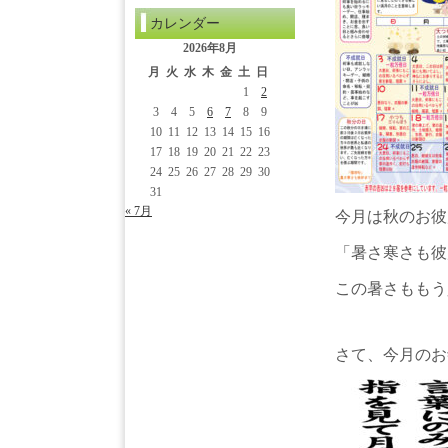
カレンダー
2026年8月
月
火
水
木
金
土
日
1
2
3
4
5
6
7
8
9
10
11
12
13
14
15
16
17
18
19
20
21
22
23
24
25
26
27
28
29
30
31
« 7月
今月は秋のお彼
「暑さ寒さも彼
この暑さももう
さて、今月のお