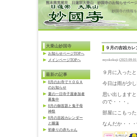
熊本県荒尾市 日蓮宗大乗山 妙国寺のお知らせペー
妙国寺の情報
大乗山妙国寺
９月の吉凶カレ
お知らせページTOPへ
メインページTOPへ
myokokuji
(
2023.09.01
９月に入ったと
最新の記事
8月のお寺でＹＯＧＡ
今日は雨が少し
のお知らせ
夏の一日寺子屋参加者
思い出しますと
募集中
ので・・・。
8月の御首題と鬼子母
神祭
部屋にこもった
8月の吉凶カレンダー
と睡蓮
なんだか・・・
初参りの赤ちゃん