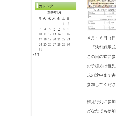
カレンダー
2026年8月
月
火
水
木
金
土
日
1
2
3
4
5
6
7
8
9
10
11
12
13
14
15
16
４月１６日（日
17
18
19
20
21
22
23
24
25
26
27
28
29
30
「法灯継承式
31
« 7月
この日の式に参
お子様方は稚児
式の途中まで参
参加してくださ
稚児行列に参加
どなたでも参加