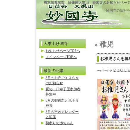
熊本県荒尾市 日蓮宗大乗山 妙国寺のお知らせペー
妙国寺の情報
» 稚児
大乗山妙国寺
お知らせページTOPへ
メインページTOPへ
お稚児さんを募
最新の記事
myokokuji
(
2023.02.14
8月のお寺でＹＯＧＡ
のお知らせ
夏の一日寺子屋参加者
募集中
8月の御首題と鬼子母
神祭
8月の吉凶カレンダー
と睡蓮
初参りの赤ちゃん