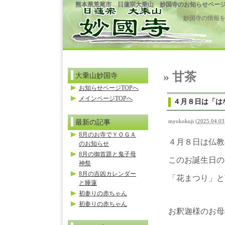
熊本県荒尾市 日蓮宗大乗山 妙国寺のお知らせペー
妙国寺の情報
» 甘茶
大乗山妙国寺
お知らせページTOPへ
メインページTOPへ
４月８日は「は
最新の記事
myokokuji
(
2025.04.03
8月のお寺でＹＯＧＡ
４月８日は仏教
のお知らせ
8月の御首題と鬼子母
このお誕生日の
神祭
8月の吉凶カレンダー
「花まつり」と
と睡蓮
初参りの赤ちゃん
初参りの赤ちゃん
お釈迦様のお母