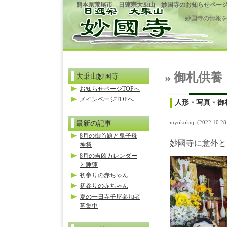
熊本県荒尾市 日蓮宗大乗山 妙国寺のお知らせペー
妙国寺の情報
» 御札供養
大乗山妙国寺
お知らせページTOPへ
メインページTOPへ
人形・写真・御
最新の記事
myokokuji
(
2022.10.28
8月の御首題と鬼子母
妙國寺に意外と
神祭
8月の吉凶カレンダー
と睡蓮
初参りの赤ちゃん
初参りの赤ちゃん
夏の一日寺子屋参加者
募集中