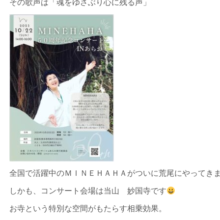
その歌声は「魂をゆさぶり心に残る声」
全国で活躍中のＭＩＮＥＨＡＨＡがついに荒尾にやってき
しかも、コンサート会場は当山 妙国寺です
お寺という特別な空間がもたらす相乗効果。