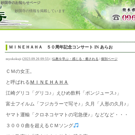
 妙国寺のお知らせページ
妙国寺の情報を掲載しています
ＭＩＮＥＨＡＨＡ ５０周年記念コンサート IN あらお
myokokuji
(
2023.09.26 09:55
)
|
仏教を学ぶ・感じる・癒される
|
個別ページ
ＣＭの女王。
と呼ばれる
ＭＩＮＥＨＡＨＡ
江崎グリコ「グリコ♪」えひめ飲料「ポンジュース♪」
富士フイルム「フジカラーで写そ♪」久月「人形の久月♪」
ヤマト運輸「クロネコヤマトの宅急便♪」などなど・・・
３０００曲を超えるＣＭソング