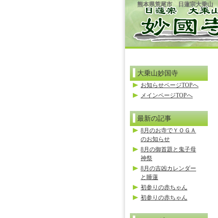
熊本県荒尾市 日蓮宗大乗山
大乗山妙国寺
お知らせページTOPへ
メインページTOPへ
最新の記事
8月のお寺でＹＯＧＡ
のお知らせ
8月の御首題と鬼子母
神祭
8月の吉凶カレンダー
と睡蓮
初参りの赤ちゃん
初参りの赤ちゃん